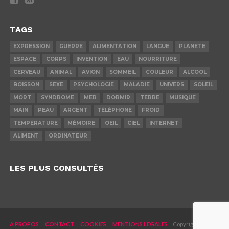
TAGS
EXPRESSION
GUERRE
ALIMENTATION
LANGUE
PLANETE
ESPACE
CORPS
INVENTION
EAU
NOURRITURE
CERVEAU
ANIMAL
AVION
SOMMEIL
COULEUR
ALCOOL
BOISSON
SEXE
PSYCHOLOGIE
MALADIE
UNIVERS
SOLEIL
MORT
SYNDROME
MER
DORMIR
TERRE
MUSIQUE
MAIN
PEAU
ARGENT
TÉLÉPHONE
FROID
TEMPÉRATURE
MÉMOIRE
OEIL
CIEL
INTERNET
ALIMENT
ORDINATEUR
LES PLUS CONSULTÉS
A PROPOS
CONTACT
COOKIES
MENTIONS LEGALES
Copyright © 2019