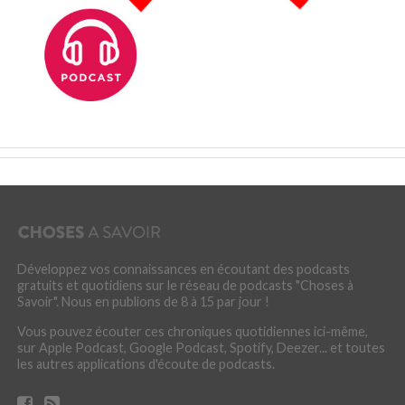
Développez vos connaissances en écoutant des podcasts
gratuits et quotidiens sur le réseau de podcasts "Choses à
Savoir". Nous en publions de 8 à 15 par jour !
Vous pouvez écouter ces chroniques quotidiennes ici-même,
sur Apple Podcast, Google Podcast, Spotify, Deezer... et toutes
les autres applications d'écoute de podcasts.