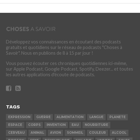
Développez vos connaissances en écoutant des podcasts
gratuits et quotidiens sur le réseau de podcasts "Choses à
Savoir". Nous en publions de 8 à 15 par jour !
Vous pouvez écouter ces chroniques quotidiennes ici-même,
sur Apple Podcast, Google Podcast, Spotify, Deezer... et toutes
les autres applications d'écoute de podcasts.
TAGS
EXPRESSION
GUERRE
ALIMENTATION
LANGUE
PLANETE
ESPACE
CORPS
INVENTION
EAU
NOURRITURE
CERVEAU
ANIMAL
AVION
SOMMEIL
COULEUR
ALCOOL