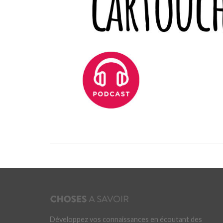
Développez vos connaissances en écoutant des