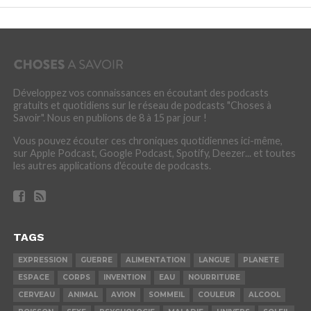
Développez vos connaissances en écoutant des podcasts
gratuits et quotidiens sur le réseau de podcasts "Choses à
Savoir". Nous en publions de 8 à 15 par jour !
Vous pouvez écouter ces chroniques quotidiennes ici-même,
sur Apple Podcast, Google Podcast, Spotify, Deezer... et toutes
les autres applications d'écoute de podcasts.
TAGS
EXPRESSION
GUERRE
ALIMENTATION
LANGUE
PLANETE
ESPACE
CORPS
INVENTION
EAU
NOURRITURE
CERVEAU
ANIMAL
AVION
SOMMEIL
COULEUR
ALCOOL