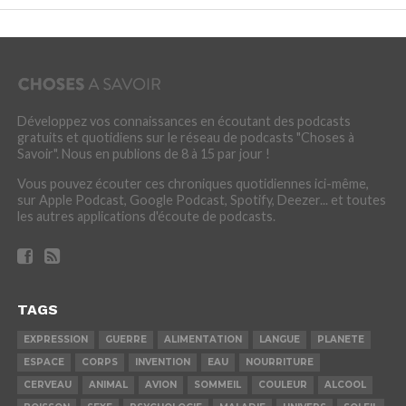
Développez vos connaissances en écoutant des podcasts
gratuits et quotidiens sur le réseau de podcasts "Choses à
Savoir". Nous en publions de 8 à 15 par jour !
Vous pouvez écouter ces chroniques quotidiennes ici-même,
sur Apple Podcast, Google Podcast, Spotify, Deezer... et toutes
les autres applications d'écoute de podcasts.
TAGS
EXPRESSION
GUERRE
ALIMENTATION
LANGUE
PLANETE
ESPACE
CORPS
INVENTION
EAU
NOURRITURE
CERVEAU
ANIMAL
AVION
SOMMEIL
COULEUR
ALCOOL