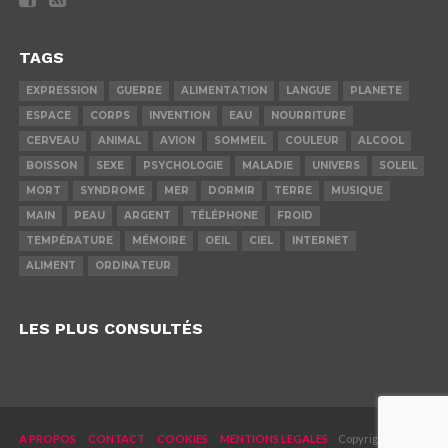
TAGS
EXPRESSION
GUERRE
ALIMENTATION
LANGUE
PLANETE
ESPACE
CORPS
INVENTION
EAU
NOURRITURE
CERVEAU
ANIMAL
AVION
SOMMEIL
COULEUR
ALCOOL
BOISSON
SEXE
PSYCHOLOGIE
MALADIE
UNIVERS
SOLEIL
MORT
SYNDROME
MER
DORMIR
TERRE
MUSIQUE
MAIN
PEAU
ARGENT
TÉLÉPHONE
FROID
TEMPÉRATURE
MÉMOIRE
OEIL
CIEL
INTERNET
ALIMENT
ORDINATEUR
LES PLUS CONSULTÉS
A PROPOS
CONTACT
COOKIES
MENTIONS LEGALES
Copyright © 2019