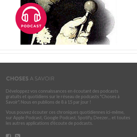
Développez vos connaissances en écoutant des podcasts
gratuits et quotidiens sur le réseau de podcasts "Choses à
Savoir". Nous en publions de 8 à 15 par jour !
Vous pouvez écouter ces chroniques quotidiennes ici-même,
sur Apple Podcast, Google Podcast, Spotify, Deezer... et toutes
les autres applications d'écoute de podcasts.