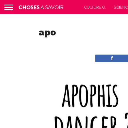
CULTURE G.
SCIEN
apo