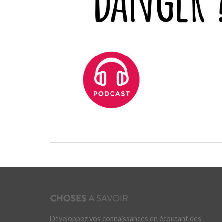
Développez vos connaissances en écoutant des