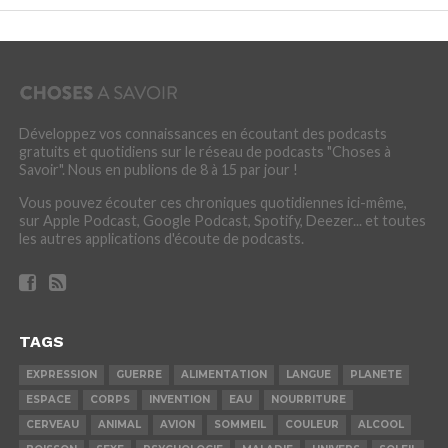
Développez vos connaissances en écoutant des podcasts
gratuits et quotidiens sur le réseau de podcasts "Choses à
Savoir". Nous en publions de 8 à 15 par jour !
Vous pouvez écouter ces chroniques quotidiennes ici-même,
sur Apple Podcast, Google Podcast, Spotify, Deezer... et toutes
les autres applications d'écoute de podcasts.
TAGS
EXPRESSION
GUERRE
ALIMENTATION
LANGUE
PLANETE
ESPACE
CORPS
INVENTION
EAU
NOURRITURE
CERVEAU
ANIMAL
AVION
SOMMEIL
COULEUR
ALCOOL